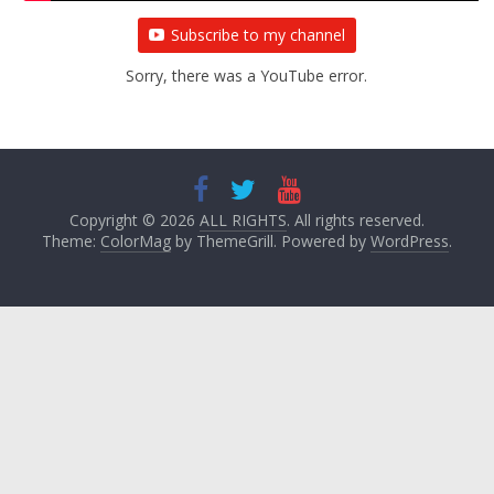
Subscribe to my channel
Sorry, there was a YouTube error.
Copyright © 2026
ALL RIGHTS
. All rights reserved.
Theme:
ColorMag
by ThemeGrill. Powered by
WordPress
.