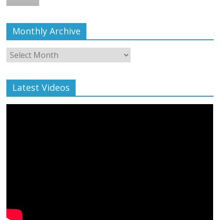
Monthly Archive
Monthly
Archive
Latest Videos
All Rights News
Bareilly
Uttar Pradesh
राजनीति
हॉट
राजनीतिक
प्रथम आगमन पर नवनियुक्त प्रदेश उपाध्यक्ष सोनू
बाल्मीकि का किया गया स्वागत
August 6, 2021
Editor All Rights
0