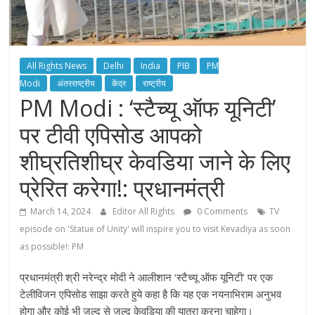
All Rights News
Delhi
India
PIB
PM
Modi
अंतरराष्ट्रीय
केंद्र
राष्ट्रीय
PM Modi : ‘स्टैच्यू ऑफ यूनिटी’
पर टीवी एपिसोड आपको
शीघ्रतिशीघ्र केवडिया जाने के लिए
प्रेरित करेगा!: प्रधानमंत्री
March 14, 2024
Editor All Rights
0 Comments
TV
episode on 'Statue of Unity' will inspire you to visit Kevadiya as soon
as possible!: PM
प्रधानमंत्री श्री नरेन्द्र मोदी ने आलीशान ‘स्टैच्यू ऑफ यूनिटी’ पर एक
टेलीविजन एपिसोड साझा करते हुये कहा है कि यह एक नयनाभिराम अनुभव
होगा और कोई भी जल्द से जल्द केवडिया की यात्रा करना चाहेगा।