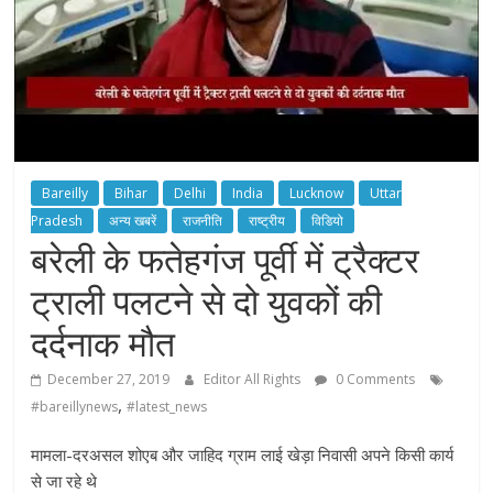
Bareilly
Bihar
Delhi
India
Lucknow
Uttar
Pradesh
अन्य खबरें
राजनीति
राष्ट्रीय
विडियो
बरेली के फतेहगंज पूर्वी में ट्रैक्टर
ट्राली पलटने से दो युवकों की
दर्दनाक मौत
December 27, 2019
Editor All Rights
0 Comments
,
#bareillynews
#latest_news
मामला-दरअसल शोएब और जाहिद ग्राम लाई खेड़ा निवासी अपने किसी कार्य
से जा रहे थे