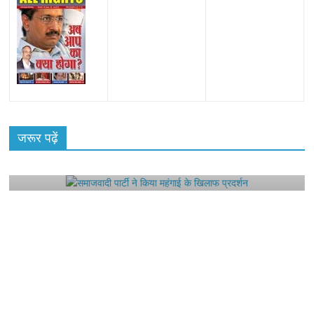
All Rights News
Bareilly
Uttar Pradesh
राजनीति
हॉट
राजनीतिक
जरूर पढ़ें
समाजवादी पार्टी ने किया महंगाई के खिलाफ प्रदर्शन
August 4, 2021
Editor All Rights
0