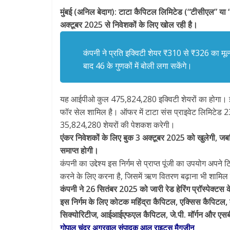
मुंबई (अनिल बेदाग): टाटा कैपिटल लिमिटेड (“टीसीएल” या 
अक्टूबर 2025 से निवेशकों के लिए खोल रही है।
कंपनी ने प्रति इक्विटी शेयर ₹310 से ₹326 का मूल
बाद 46 के गुणकों में बोली लगा सकेंगे।
यह आईपीओ कुल 475,824,280 इक्विटी शेयरों का होगा। 
फॉर सेल शामिल है। ऑफर में टाटा संस प्राइवेट लिमिटेड 
35,824,280 शेयरों की पेशकश करेगी।
एंकर निवेशकों के लिए बुक 3 अक्टूबर 2025 को खुलेगी, जब
समाप्त होगी।
कंपनी का उद्देश्य इस निर्गम से प्राप्त पूंजी का उपयोग अ
करने के लिए करना है, जिसमें ऋण वितरण बढ़ाना भी शामिल
कंपनी ने 26 सितंबर 2025 को जारी रेड हेरिंग प्रॉस्पेक्ट
इस निर्गम के लिए कोटक महिंद्रा कैपिटल, एक्सिस कैपिट
सिक्योरिटीज, आईआईएफएल कैपिटल, जे.पी. मॉर्गन और एसबीआई क
गोपाल चंद्र अग्रवाल संपादक आल राइट्स मैगज़ीन