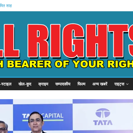
अमित शाह
गृह मंत्रालय
े में मौत
वेतन रोका
यारी
-स्टाइल
खेल-कूद
क्राइम
सम्पादकीय
फिल्म
अन्य खबरें
राइट्स