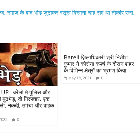
उपाध्यक्ष सोनू बाल्मीकि का किया ग
स्वागत
ड़े राज, नमाज के बाद भीड़ जुटाकर रसूख दिखाना चाह रहा था तौकीर रजा,
August 6, 2021
Editor All Rights
0
Bareli:ज़िलाधिकारी श्री नितीश
कुमार ने कोरोना कर्फ्यू के दौरान शहर
Bareilly
Uttar
के विभिन्न क्षेत्रों का भ्रमण किया
हॉट राजनीतिक
May 18, 2021
0
 ने किया महंगाई के
न
UP : बरेली में पुलिस और
 मुठभेड़, दो गिरफ्तार, एक
Editor All Rights
0
ोली, नकदी, तमंचा और बाइक
 2025
0