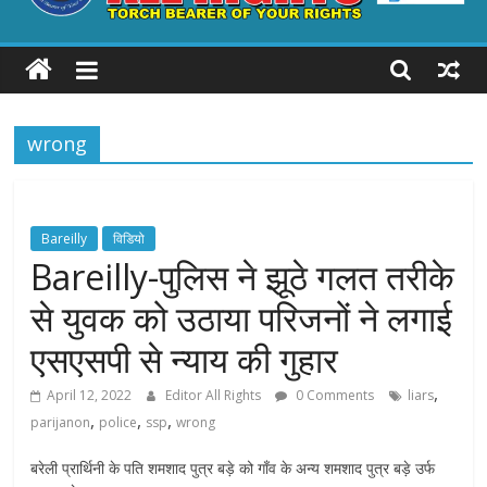
ALL
RIGHTS
wrong
Torch
Bearer
of
your
Bareilly
विडियो
Rights
Bareilly-पुलिस ने झूठे गलत तरीके
से युवक को उठाया परिजनों ने लगाई
एसएसपी से न्याय की गुहार
,
April 12, 2022
Editor All Rights
0 Comments
liars
,
,
,
parijanon
police
ssp
wrong
बरेली प्रार्थिनी के पति शमशाद पुत्र बड़े को गाँव के अन्य शमशाद पुत्र बड़े उर्फ