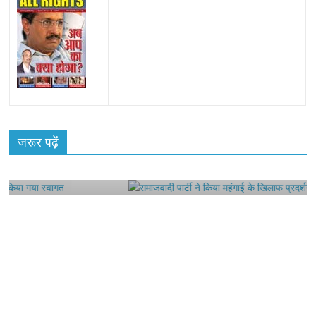
All Rights News
Bareilly
Uttar Pradesh
राजनीति
हॉट
राजनीतिक
ू
जरूर पढ़ें
समाजवादी पार्टी ने किया महंगाई के खिलाफ प्रदर्शन
August 4, 2021
Editor All Rights
0