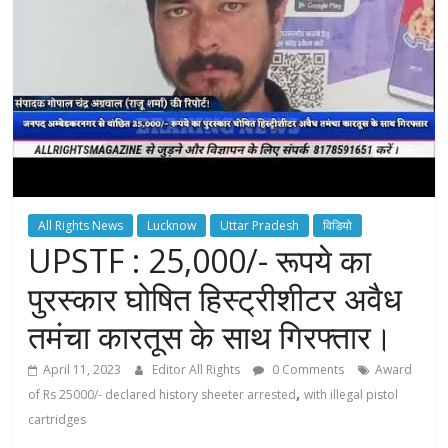
All Rights News
Lucknow
Uttar Pradesh
विडियो
UPSTF : 25,000/- रूपये का
पुरस्कार घोषित हिस्ट्रीशीटर अवैध
तमंचा कारतूस के साथ गिरफ्तार।
April 11, 2023
Editor All Rights
0 Comments
Award
,
of Rs 25000/- declared history sheeter arrested
with illegal pistol
cartridges