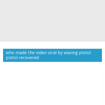
T
S
T
o
r
c
who made the video viral by waving pistol
pistol recovered
h
B
e
a
r
e
r
o
f