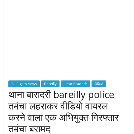
y
o
u
r
R
i
g
h
t
s
All Rights News
Bareilly
Uttar Pradesh
विडियो
थाना बारादरी bareilly police
तमंचा लहराकर वीडियो वायरल
करने वाला एक अभियुक्त गिरफ्तार
तमंचा बरामद