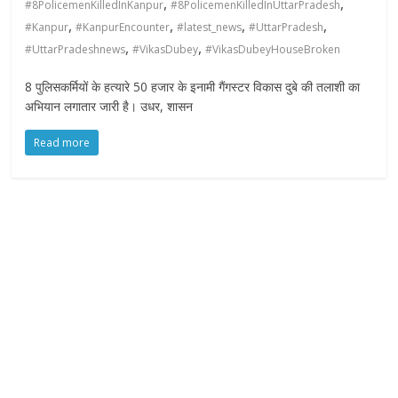
,
,
#8PolicemenKilledInKanpur
#8PolicemenKilledInUttarPradesh
f
,
,
,
,
y
#Kanpur
#KanpurEncounter
#latest_news
#UttarPradesh
,
,
o
#UttarPradeshnews
#VikasDubey
#VikasDubeyHouseBroken
u
8 पुलिसकर्मियों के हत्यारे 50 हजार के इनामी गैंगस्टर विकास दुबे की तलाशी का
r
अभियान लगातार जारी है। उधर, शासन
R
i
Read more
g
h
t
s