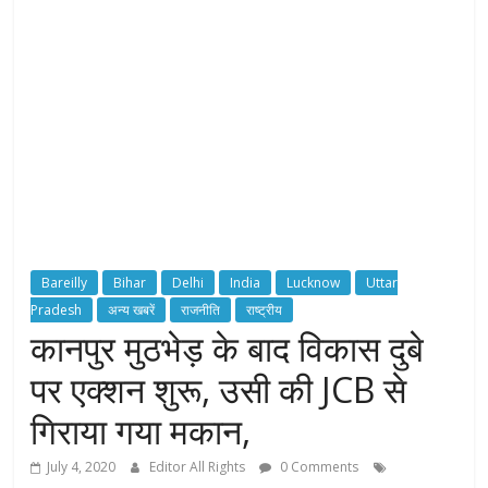
H
T
S
T
o
r
c
Bareilly
Bihar
Delhi
India
Lucknow
Uttar
h
Pradesh
अन्य खबरें
राजनीति
राष्ट्रीय
B
कानपुर मुठभेड़ के बाद विकास दुबे
e
a
पर एक्शन शुरू, उसी की JCB से
r
e
गिराया गया मकान,
r
July 4, 2020
Editor All Rights
0 Comments
o