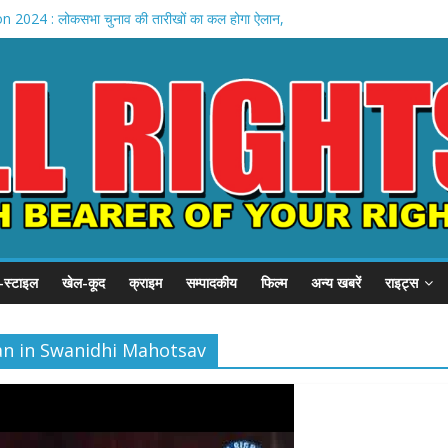
 2024 : लोकसभा चुनाव की तारीखों का कल होगा ऐलान,
 के अभिनव प्रयोग के तहत विद्यालयों के स्मार्ट टी0वी0 द्वारा दी जा रही आवश्यक जानकारियां
 ने दिल्ली में पीएम स्वनिधि के लाभार्थियों को संबोधित किया
ी ने सुश्री ममता बनर्जी के शीघ्र स्वस्थ होने की कामना की
्रीम कोर्ट का बड़ा फैसला
-स्टाइल
खेल-कूद
क्राइम
सम्पादकीय
फिल्म
अन्य खबरें
राइट्स
oan in Swanidhi Mahotsav