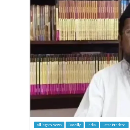
All Rights News
Bareilly
India
Uttar Pradesh