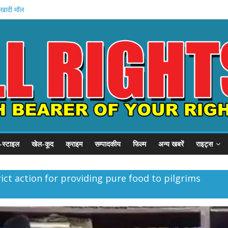
 खादी मॉल
 की शुरुआत
स्टल दौरा
1 हजार करोड़
 इनामी अरेस्ट
-स्टाइल
खेल-कूद
क्राइम
सम्पादकीय
फिल्म
अन्य खबरें
राइट्स
ct action for providing pure food to pilgrims