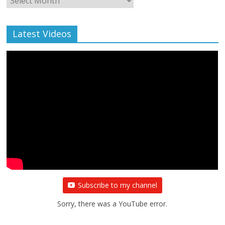
Archive
Latest Videos
All Rights News
Bareilly
Uttar Pradesh
राजनीति
हॉट
राजनीतिक
प्रथम आगमन पर नवनियुक्त प्रदेश उपाध्यक्ष सोनू
बाल्मीकि का किया गया स्वागत
August 6, 2021
Editor All Rights
0
Subscribe to my channel
Sorry, there was a YouTube error.