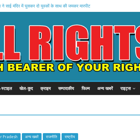
ने साई मंदिर में घुसकर दो युवकों के साथ की जमकर मारपीट
ुपट्टे से गला घोट की हत्या , डीजल छिड़ककर लगा दी आग , राख को बोरे में बंद कर नदी में 
वाद में भाइयों में मारपीट पांच घायल
मेरे बेटे की हत्या करके रेलवे लाइन पर डाल दिया , पुलिस नही कर रही कार्रवाई
र्घटना में युवक की मौत
-स्टाइल
खेल-कूद
क्राइम
सम्पादकीय
फिल्म
अन्य खबरें
राइट्स
ar Pradesh
अन्य खबरें
राजनीति
राष्ट्रीय