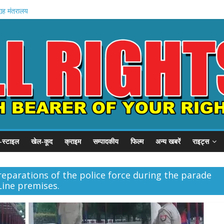
अमित शाह
गृह मंत्रालय
े में मौत
वेतन रोका
यारी
-स्टाइल
खेल-कूद
क्राइम
सम्पादकीय
फिल्म
अन्य खबरें
राइट्स
eparations of the police force during the parade
Line premises.