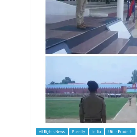
All Rights News
Bareilly
India
Uttar Pradesh