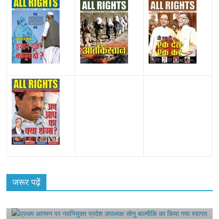
All Rights News
Bareilly
Uttar Pradesh
राजनीति
हॉट
राजनीतिक
प्रथम आगमन पर नवनियुक्त प्रदेश उपाध्यक्ष सोनू
जरूर पढ़ें
बाल्मीकि का किया गया स्वागत
August 6, 2021
Harsh Sahni
0