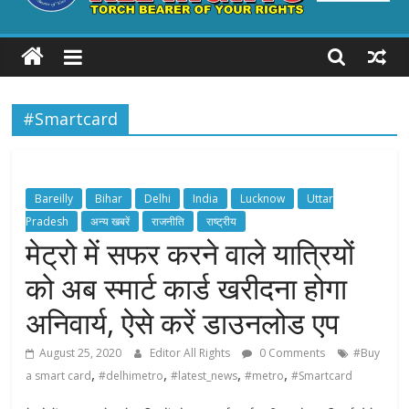
ALL
RIGHTS
#Smartcard
Torch
Bearer
of
your
Bareilly
Bihar
Delhi
India
Lucknow
Uttar
Rights
Pradesh
अन्य खबरें
राजनीति
राष्ट्रीय
मेट्रो में सफर करने वाले यात्रियों
को अब स्मार्ट कार्ड खरीदना होगा
अनिवार्य, ऐसे करें डाउनलोड एप
August 25, 2020
Editor All Rights
0 Comments
#Buy
,
,
,
,
a smart card
#delhimetro
#latest_news
#metro
#Smartcard