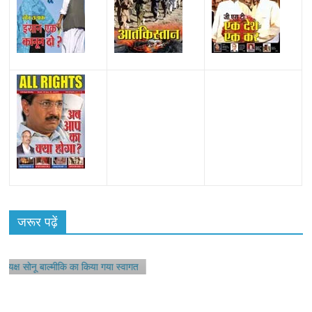
हॉट
सोनू
जरूर पढ़ें