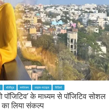
म
बॉलीवुड
मनोरंजन
लाइफ-स्टाइल
विडियो
ो पॉजिटिव’ के माध्यम से पॉजिटिव सोशल
े का लिया संकल्प