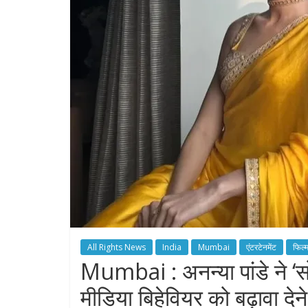
All Rights News
India
Mumbai
एंटरटेनमेंट
फिल्
Mumbai : अनन्या पांडे ने ‘स
मीडिया बिहेवियर को बढ़ावा देन