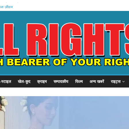
म मोदी का संदेश
बदला जीवन
ादसे में मौत
 इनामी गिरफ्तार
शन: वेतन रोका
-स्टाइल
खेल-कूद
क्राइम
सम्पादकीय
फिल्म
अन्य खबरें
राइट्स