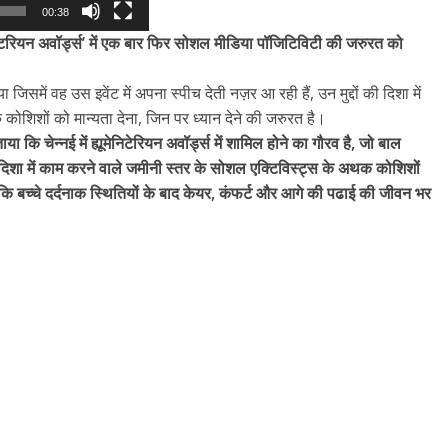
उपाध्यक्ष सोनू बाल्मीकि का किया ग
00:38
स्वागत
्यूमैनेटरियन अवॉर्ड्स’ में एक बार फिर सोशल मीडिया पॉजिटिविटी की जरुरत को
August 6, 2021
Editor All Rights
0
समें वह उस इवेंट में अपना स्पीच देती नज़र आ रही हैं, उन मुद्दों की दिशा में
ोशिशों को मान्यता देना, जिन पर ध्यान देने की जरुरत है।
ि चेन्नई में ह्यूमेनिटेरियन अवॉर्ड्स में शामिल होने का गौरव है, जो बाल
ा में काम करने वाले जमीनी स्तर के सोशल एक्टिविस्ट्स के अथक कोशिशों
कि बच्चे दर्दनाक स्थितियों के बाद केयर, कंफर्ट और आगे की पढाई की जीवन भर
Bareilly
Uttar
हॉट राजनीतिक
 ने किया महंगाई के
न
Editor All Rights
0