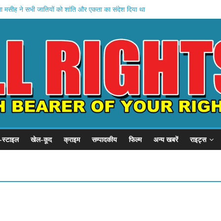
ा मसीह ने सभी जातियों को शांति और एकता का संदेश दिया था
टैक्स रिटायर्ड अधिकारियों का हुआ सम्मान समारोह
 , बरेली में दलित युवती का रात में ही पुलिस ने कराया अंतिम संस्कार
कास परिषद और सूजन वेलफेयर सोसाइटी नेतृत्व में शीतल जल का वितरण किया गया ।
 रिषद उत्तर पप्रदेश समिति ने एक दिवसीय परीक्षण
-स्टाइल
खेल-कूद
क्राइम
सम्पादकीय
फिल्म
अन्य खबरें
राइट्स