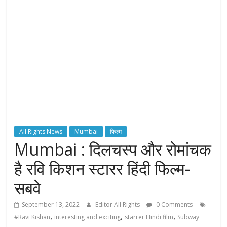
H
T
S
T
o
r
c
All Rights News
Mumbai
फिल्म
h
Mumbai : दिलचस्प और रोमांचक
B
e
है रवि किशन स्टारर हिंदी फिल्म-
a
सबवे
r
e
September 13, 2022
Editor All Rights
0 Comments
r
,
,
,
#Ravi Kishan
interesting and exciting
starrer Hindi film
Subway
o