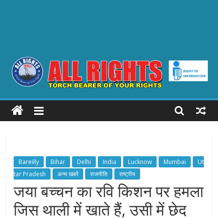
ALL
RIGHTS
Torch
Bearer
Bareilly
Bihar
Delhi
India
Lucknow
Mumbai
Ut
of
tar Pradesh
अन्य खबरें
राजनीति
राष्ट्रीय
your
जया बच्चन का रवि किशन पर हमला
Rights
जिस थाली में खाते हैं, उसी में छेद