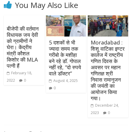
You May Also Like
बीजेपी की वर्तमान
विधायक जय देवी
को ग्रामीणों ने
5 दशकों से भी
Moradabad :
घेरा। केंद्रीय
ज्‍यादा समय तक
शिशु वाटिका इण्टर
मंत्री कौशल
गरीबो के मशीहा
कालेज में राष्ट्रीय
किशोर की MLA
बने रहे डॉ. गोपाल
गणित दिवस के
पत्नी हैं
नहीं रहे, “दो रुपये
अवसर पर महान
वाले डॉक्टर”
गणितज्ञ श्री
February 18,
निवास रामानुजन
2022
0
August 4, 2025
की जयंती का
0
आयोजन किया
गया।
December 24,
2023
0