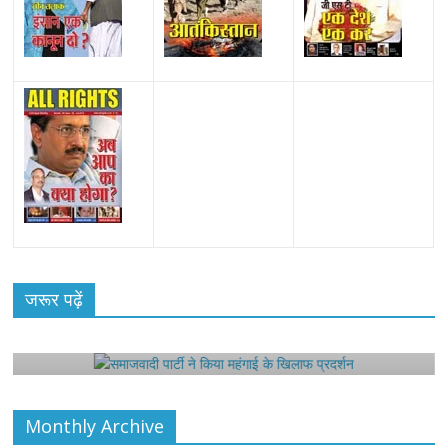
All Rights News
Bareilly
Uttar Pradesh
राजनीति
हॉट
राजनीतिक
जरूर पढ़ें
समाजवादी पार्टी ने किया महंगाई के खिलाफ प्रदर्शन
August 4, 2021
Editor All Rights
0
Monthly Archive