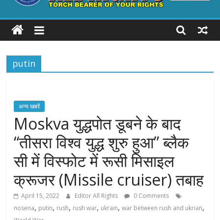
ALL
RIGHTS
putin
Torch
Bearer
of
your
अन्य खबरें
Rights
Moskva युद्धपोत डूबने के बाद
“तीसरा विश्व युद्ध शुरु हुआ” ब्लैक
सी में विस्फोट में रूसी मिसाइल
क्रूजर (Missile cruiser) तबाह
April 15, 2022
Editor All Rights
0 Comments
,
,
,
,
,
,
nosena
putin
rush
rush war
ukrain
war between rush and ukrian