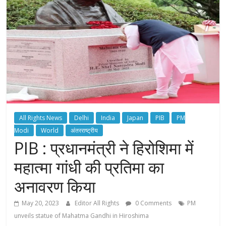
All Rights News
Delhi
India
Japan
PIB
PM
Modi
World
अंतरराष्ट्रीय
PIB : प्रधानमंत्री ने हिरोशिमा में
महात्मा गांधी की प्रतिमा का
अनावरण किया
May 20, 2023
Editor All Rights
0 Comments
PM
unveils statue of Mahatma Gandhi in Hiroshima