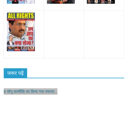
हॉट
 सोनू
जरूर पढ़ें