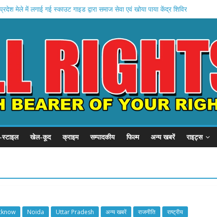
 प्रदेश मेले में लगाई गई स्काउट गाइड द्वारा समाज सेवा एवं खोया पाया केंद्र शिविर
ौत के बाद ससुरा पल वाले चोरी का आरोप लगाकर बहू को कर रहे है प्रताड़ित
ा पलटने से ई रिक्शा चालक घायल
 , बरेली में दलित युवती का रात में ही पुलिस ने कराया अंतिम संस्कार
ायात्रा के दौरान हंगामा, पत्थरबाजी और तोड़फोड़ , अम्कर हुआ बवाल
-स्टाइल
खेल-कूद
क्राइम
सम्पादकीय
फिल्म
अन्य खबरें
राइट्स
cknow
Noida
Uttar Pradesh
अन्य खबरें
राजनीति
राष्ट्रीय