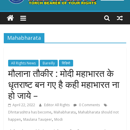
ALL
RIGHTS
Mahabharata
Torch
Bearer
of
your
All Rights News
Bareilly
विडियो
Rights
मौलाना तौकीर : मोदी महाभारत के
धृतराष्ट बन गए है कही महाभारत ना
हो जाये –
April 22, 2022
Editor All Rights
0 Comments
,
,
Dhritarashtra has become
Mahabharata
Mahabharata should not
,
,
happen
Maulana Tauqeer
Modi