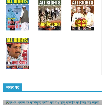
All Rights News
Bareilly
Uttar Pradesh
राजनीति
हॉट
राजनीतिक
प्रथम आगमन पर नवनियुक्त प्रदेश उपाध्यक्ष सोनू
जरूर पढ़ें
बाल्मीकि का किया गया स्वागत
August 6, 2021
Harsh Sahni
0