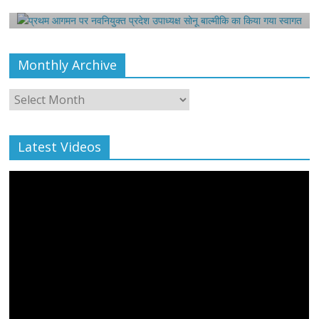
August 6, 2021
Harsh Sahni
0
Monthly Archive
Monthly
Archive
Latest Videos