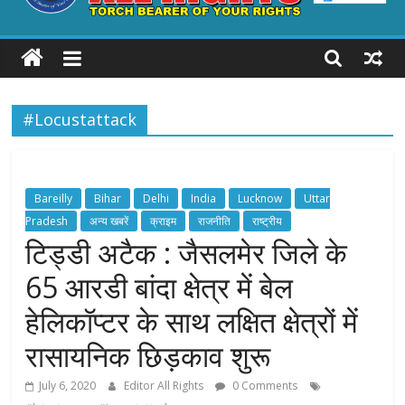
ALL
RIGHTS
#Locustattack
Torch
Bearer
of
your
Bareilly
Bihar
Delhi
India
Lucknow
Uttar
Rights
Pradesh
अन्य खबरें
क्राइम
राजनीति
राष्ट्रीय
टिड्डी अटैक : जैसलमेर जिले के
65 आरडी बांदा क्षेत्र में बेल
हेलिकॉप्टर के साथ लक्षित क्षेत्रों में
रासायनिक छिड़काव शुरू
July 6, 2020
Editor All Rights
0 Comments