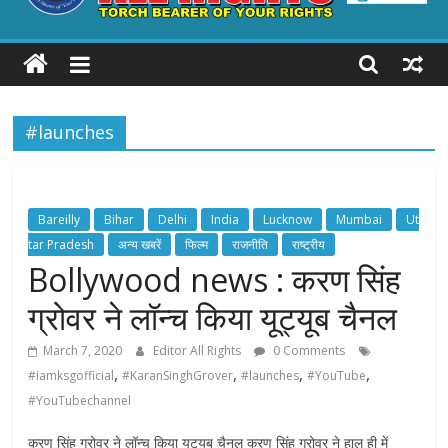
ALL
RIGHTS
#launches
Torch
Bearer
of
your
Bareilly
Bihar
Delhi
India
Lucknow
Mumbai
Ut
Rights
tar Pradesh
अन्य खबरें
फिल्म
राजनीति
राष्ट्रीय
Bollywood news : करण सिंह
ग्रोवर ने लॉन्च किया यूट्यूब चैनल
March 7, 2020
Editor All Rights
0 Comments
,
,
,
,
#iamksgofficial
#KaranSinghGrover
#launches
#YouTube
#YouTubechannel
करण सिंह ग्रोवर ने लॉन्च किया यूट्यूब चैनल करण सिंह ग्रोवर ने हाल ही में