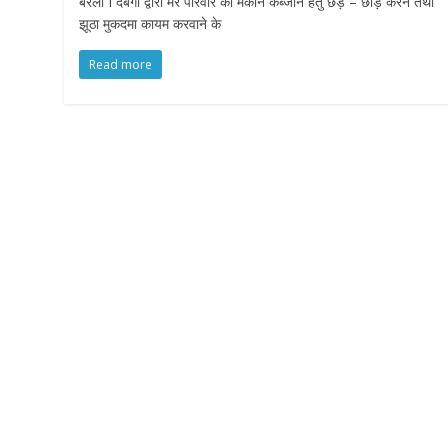
बरेली I दबंगो द्वारा मेरे परिवार को मकान कब्जाने हेतु छेड़ – छाड़ करने तथा
झूठा मुकदमा कायम करवाने के
Read more