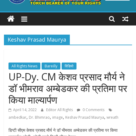
ALL
RIGHTS
Keshav Prasad Maurya
Torch
Bearer
of
your
All Rights News
Bareilly
विडियो
Rights
UP-Dy. CM केशव प्रसाद मौर्य ने
डॉ भीमराव अम्बेडकर की प्रतिमा पर
किया माल्यार्पण
April 14, 2022
Editor All Rights
0 Comments
,
,
,
,
ambedkar
Dr. Bhimrao
image
Keshav Prasad Maurya
wreath
डिप्टी सीएम केशव प्रसाद मौर्य ने डॉ भीमराव अम्बेडकर की प्रतिमा पर किया