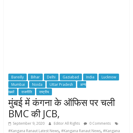
y
o
u
r
R
i
g
h
t
s
Bareilly
Bihar
Delhi
Gaziabad
India
Lucknow
Mumbai
Noida
Uttar Pradesh
अन्य
खबरें
राजनीति
राष्ट्रीय
मुंबई में कंगना के ऑफिस पर चली
BMC की JCB,
September 9, 2020
Editor All Rights
0 Comments
,
,
#Kangana Ranaut Latest News
#Kangana Ranaut News
#Kangana