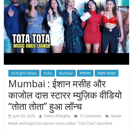
All Rights News
India
Mumbai
मनोरंजन
लाइफ-स्टाइल
Mumbai : ईशान मसीह और
काजोल दास स्टारर म्युज़िक वीडियो
“तोता तोता” हुआ लॉन्च
June 30, 2025
Editor All Rights
0 Comments
Ishaan
Masih and Kajol Das starrer music video "Tota Tota" launched