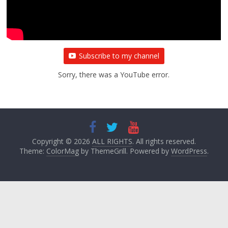
August 6, 2021
Editor All Rights
0
Subscribe to my channel
Sorry, there was a YouTube error.
Copyright © 2026
ALL RIGHTS
. All rights reserved.
Theme:
ColorMag
by ThemeGrill. Powered by
WordPress
.