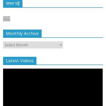
जरूर पढ़ें
Monthly Archive
Monthly
Archive
Latest Videos
All Rights News
Bareilly
Uttar Pradesh
राजनीति
हॉट
राजनीतिक
प्रथम आगमन पर नवनियुक्त प्रदेश उपाध्यक्ष सोनू
बाल्मीकि का किया गया स्वागत