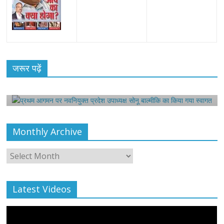
All Rights News
Bareilly
Uttar Pradesh
राजनीति
हॉट
राजनीतिक
प्रथम आगमन पर नवनियुक्त प्रदेश उपाध्यक्ष सोनू
जरूर पढ़ें
बाल्मीकि का किया गया स्वागत
August 6, 2021
Harsh Sahni
0
Monthly Archive
Monthly
Archive
Latest Videos