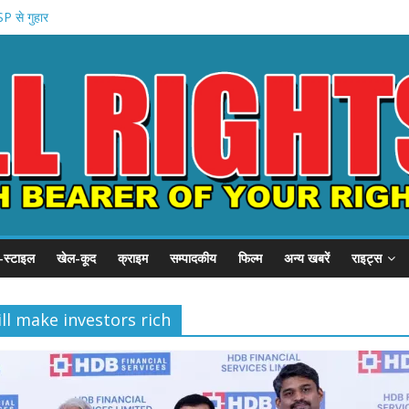
P से गुहार
से शिकायत .
 .
धन योजना
 प्रदर्शन
-स्टाइल
खेल-कूद
क्राइम
सम्पादकीय
फिल्म
अन्य खबरें
राइट्स
ll make investors rich