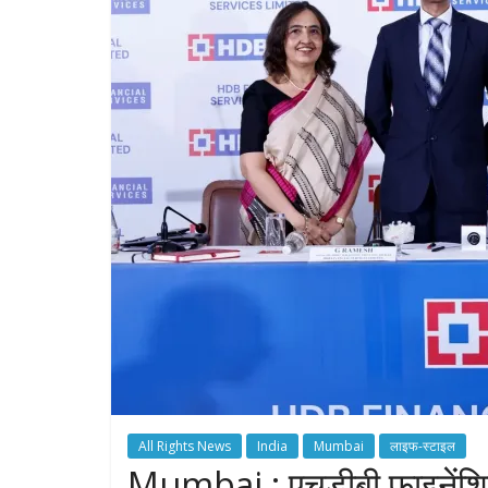
All Rights News
India
Mumbai
लाइफ-स्टाइल
Mumbai : एचडीबी फाइनेंशि