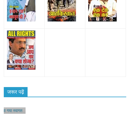
ू
जरूर पढ़ें