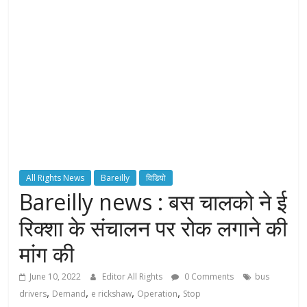
H
T
S
T
o
r
c
All Rights News
Bareilly
विडियो
h
Bareilly news : बस चालको ने ई
B
e
रिक्शा के संचालन पर रोक लगाने की
a
मांग की
r
e
June 10, 2022
Editor All Rights
0 Comments
bus
r
,
,
,
,
drivers
Demand
e rickshaw
Operation
Stop
o