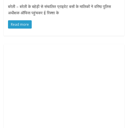
f
बरेली – बरेली के बहेड़ी से संचालित प्राइवेट बसों के मालिकों ने वरिष्ठ पुलिस
y
अधीक्षक ऑफिस पहुंचकर ई रिक्शा के
o
u
Read more
r
R
i
g
h
t
s