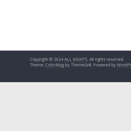
Copyright © 2024
ALL RIGHTS
. All rights reserved.
Theme:
ColorMag
by ThemeGrill. Powered by
WordPr