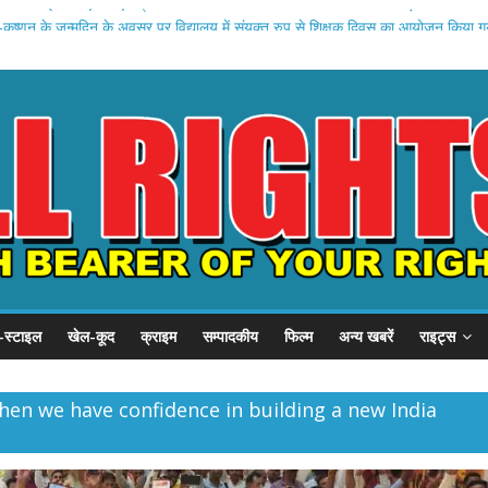
ी0आई0 की एसोसिएट प्रोफेसर को डिजिटल अरेस्ट करके लगभग 02 करोड़ रूपयेे की ठगी 
ष्णन के जन्मदिन के अवसर पर विद्यालय में संयुक्त रुप से शिक्षक दिवस का आयोजन किया ग
ुण कुमार सक्सेना ,भाजपा है, तो भरोसा है नए भारत का निर्माण, भाजपा के साथ
यूपी एसटीएफ ने फरार चल रहे एक लाख इनामिया बदमाश मंगेश यादव को किया ढेर।
.वसीम बरेलवी ने अति विशेष शिक्षकों को किया सम्मानित
-स्टाइल
खेल-कूद
क्राइम
सम्पादकीय
फिल्म
अन्य खबरें
राइट्स
then we have confidence in building a new India