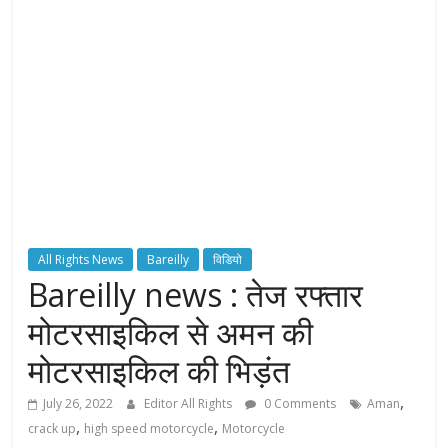
H
T
S
T
o
r
c
All Rights News
Bareilly
विडियो
h
Bareilly news : तेज रफ्तार
B
e
मोटरसाइकिल से अमन की
a
मोटरसाइकिल की भिड़ंत
r
e
,
July 26, 2022
Editor All Rights
0 Comments
Aman
r
,
,
crack up
high speed motorcycle
Motorcycle
o