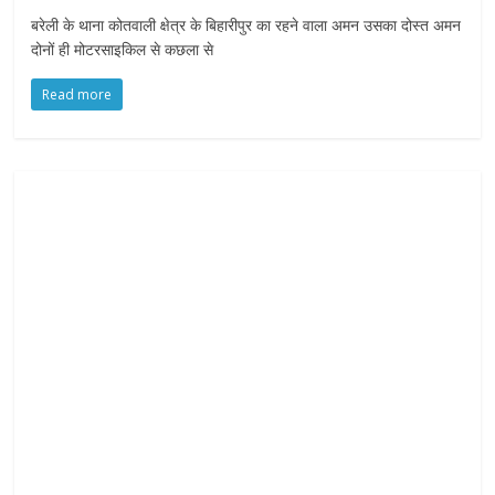
f
बरेली के थाना कोतवाली क्षेत्र के बिहारीपुर का रहने वाला अमन उसका दोस्त अमन
y
दोनों ही मोटरसाइकिल से कछला से
o
u
Read more
r
R
i
g
h
t
s