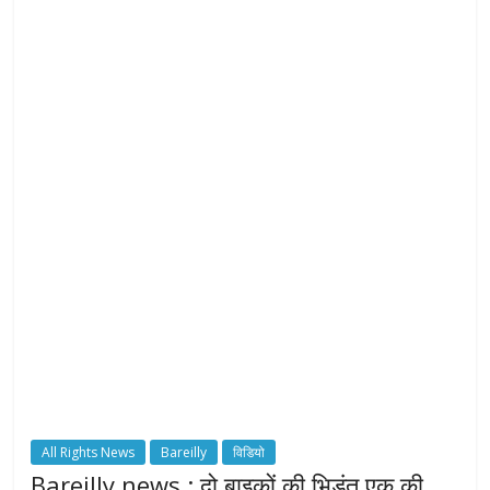
All Rights News
Bareilly
विडियो
Bareilly news : दो बाइकों की भिड़ंत एक की