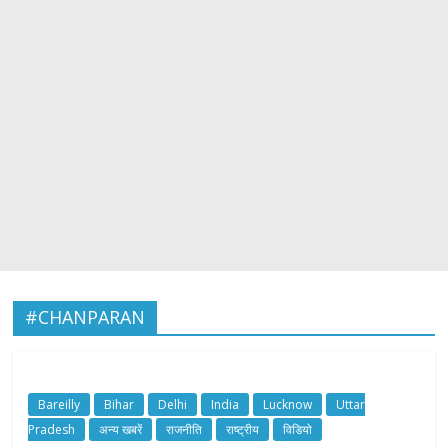
#CHANPARAN
Bareilly
Bihar
Delhi
India
Lucknow
Uttar
Pradesh
अन्य खबरें
राजनीति
राष्ट्रीय
विडियो