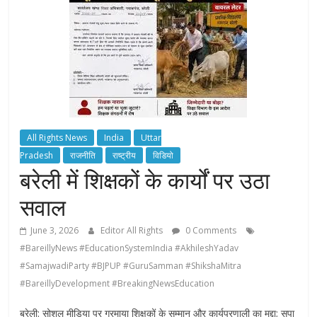
All Rights News
India
Uttar
Pradesh
राजनीति
राष्ट्रीय
विडियो
बरेली में शिक्षकों के कार्यों पर उठा
सवाल
June 3, 2026
Editor All Rights
0 Comments
#BareillyNews #EducationSystemIndia #AkhileshYadav
#SamajwadiParty #BJPUP #GuruSamman #ShikshaMitra
#BareillyDevelopment #BreakingNewsEducation
बरेली: सोशल मीडिया पर गरमाया शिक्षकों के सम्मान और कार्यप्रणाली का मुद्दा; सपा