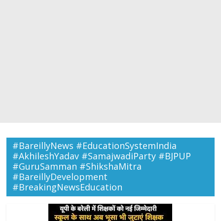
#BareillyNews #EducationSystemIndia
#AkhileshYadav #SamajwadiParty #BJPUP
#GuruSamman #ShikshaMitra
#BareillyDevelopment
#BreakingNewsEducation