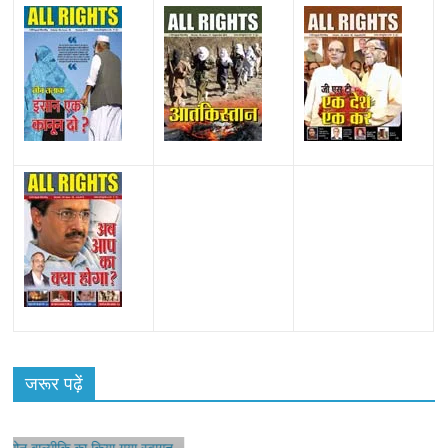
हॉट
 सोनू
जरूर पढ़ें