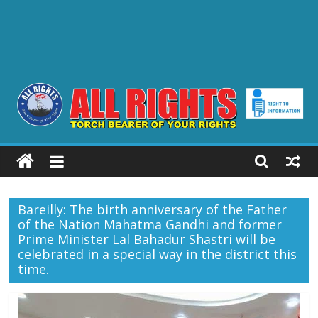
ALL
RIGHTS
Bareilly: The birth anniversary of the Father
Torch
of the Nation Mahatma Gandhi and former
Bearer
Prime Minister Lal Bahadur Shastri will be
of
celebrated in a special way in the district this
your
time.
Rights