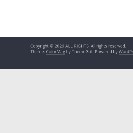
Copyright © 2026
ALL RIGHTS
. All rights reserved.
Theme:
ColorMag
by ThemeGrill. Powered by
WordPr