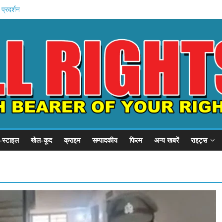
 प्रदर्शन
P से गुहार
से शिकायत .
 .
शुरू
-स्टाइल
खेल-कूद
क्राइम
सम्पादकीय
फिल्म
अन्य खबरें
राइट्स