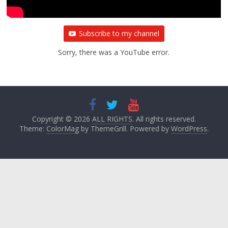
Subscribe to my channel
Sorry, there was a YouTube error.
Copyright © 2026
ALL RIGHTS
. All rights reserved.
Theme:
ColorMag
by ThemeGrill. Powered by
WordPress
.