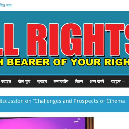
अमित शाह
गृह मंत्रालय
े में मौत
वेतन रोका
यारी
-स्टाइल
खेल-कूद
क्राइम
सम्पादकीय
फिल्म
अन्य खबरें
राइट्स
discussion on “Challenges and Prospects of Cinema