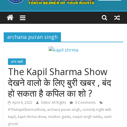
ALL
RIGHTS
archana puran singh
Torch
Bearer
of
your
अन्य खबरें
Rights
The Kapil Sharma Show
देखने वालो के लिए बुरी खबर , बंद
हो सकता है कपिल का शो ?
April 8, 2022
Editor All Rights
0 Comments
,
,
#TheKapilSharmaShow
archana puran singh
comedy night with
,
,
,
,
kapil
kapil shrma show
mashor gulati
navjot singh siddu
sunil
grover