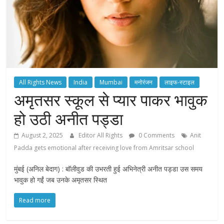
All Rights News
India
Mumbai
मनोरंजन
लाइफ-स्टाइल
अमृतसर स्कूल से प्यार पाकर भावुक
हो उठी अनीत पड्डा
August 2, 2025
Editor All Rights
0 Comments
Anit
Padda gets emotional after receiving love from Amritsar school
मुंबई (अनिल बेदाग) : बॉलीवुड की उभरती हुई अभिनेत्री अनीत पड्डा उस समय
भावुक हो गईं जब उनके अमृतसर स्थित
Read more