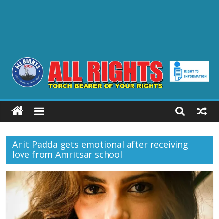
ALL
RIGHTS
Anit Padda gets emotional after receiving
Torch
love from Amritsar school
Bearer
of
your
Rights