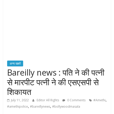
H
T
S
T
o
r
c
अन्य खबरें
h
Bareilly news : पति ने की पत्नी
B
e
से मारपीट पत्नी ने की एसएसपी से
a
शिकायत
r
e
,
July 11, 2022
Editor All Rights
0 Comments
#Amethi
r
,
,
#amethipolice
#bareillynews
#bollywoodmasala
o
f