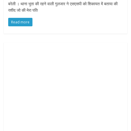
बरेली । थाना भुता की रहने वाली गुलजार ने एसएसपी को शिकायत में बताया की
y
रशीद जो की मेरा पति
o
u
Read more
r
R
i
g
h
t
s