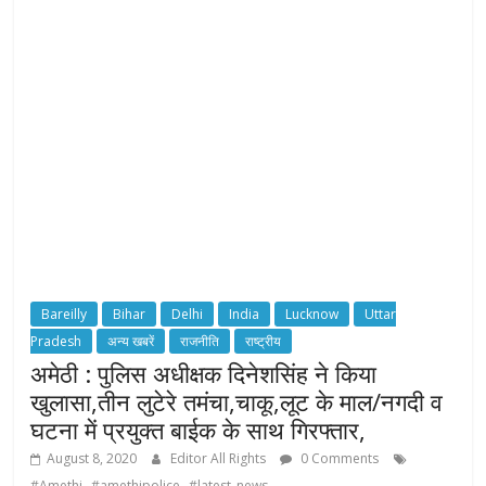
Bareilly
Bihar
Delhi
India
Lucknow
Uttar
Pradesh
अन्य खबरें
राजनीति
राष्ट्रीय
अमेठी : पुलिस अधीक्षक दिनेशसिंह ने किया
खुलासा,तीन लुटेरे तमंचा,चाकू,लूट के माल/नगदी व
घटना में प्रयुक्त बाईक के साथ गिरफ्तार,
August 8, 2020
Editor All Rights
0 Comments
,
,
#Amethi
#amethipolice
#latest_news