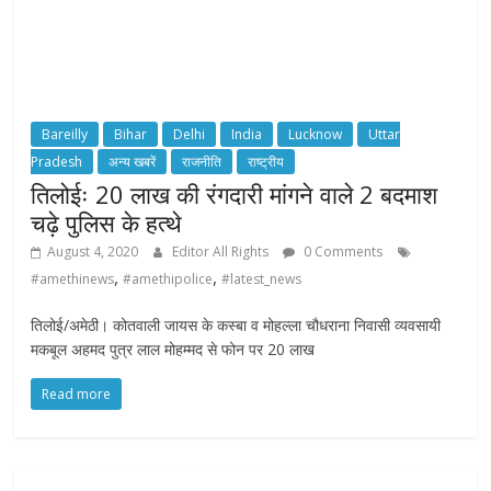
Bareilly
Bihar
Delhi
India
Lucknow
Uttar
Pradesh
अन्य खबरें
राजनीति
राष्ट्रीय
तिलोईः 20 लाख की रंगदारी मांगने वाले 2 बदमाश
चढ़े पुलिस के हत्थे
August 4, 2020
Editor All Rights
0 Comments
,
,
#amethinews
#amethipolice
#latest_news
तिलोई/अमेठी। कोतवाली जायस के कस्बा व मोहल्ला चौधराना निवासी व्यवसायी
मकबूल अहमद पुत्र लाल मोहम्मद से फोन पर 20 लाख
Read more