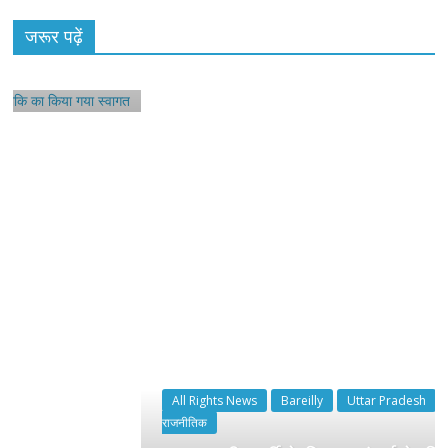
नू
जरूर पढ़ें
All Rights News
Bareilly
Uttar Pradesh
राजनीति
हॉट
राजनीतिक