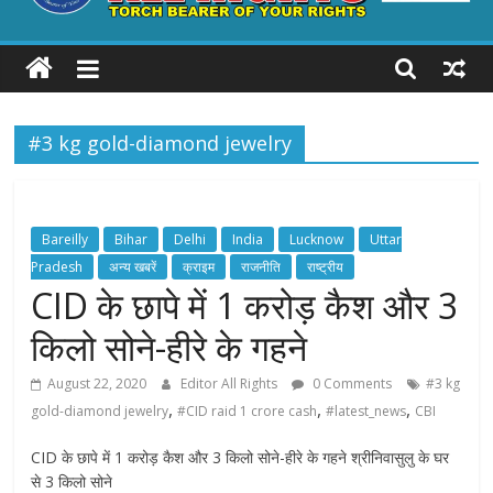
ALL
RIGHTS
#3 kg gold-diamond jewelry
Torch
Bearer
of
your
Bareilly
Bihar
Delhi
India
Lucknow
Uttar
Rights
Pradesh
अन्य खबरें
क्राइम
राजनीति
राष्ट्रीय
CID के छापे में 1 करोड़ कैश और 3
किलो सोने-हीरे के गहने
August 22, 2020
Editor All Rights
0 Comments
#3 kg
,
,
,
gold-diamond jewelry
#CID raid 1 crore cash
#latest_news
CBI
CID के छापे में 1 करोड़ कैश और 3 किलो सोने-हीरे के गहने श्रीनिवासुलु के घर
से 3 किलो सोने