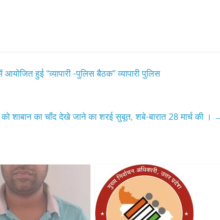
 आयोजित हुई “व्यापारी -पुलिस बैठक” व्यापारी पुलिस
को शाबान का चाँद देखे जाने का शरई सुबूत, शबे-बारात 28 मार्च की ।
All Rights News
Bareilly
Uttar
Pradesh
राजनीति
हॉट राजनीतिक
प्रथम आगमन पर नवनियुक्त प्रद