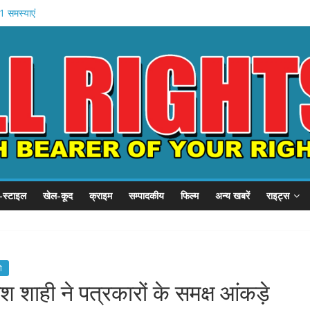
1 समस्याएं
चे खादी मॉल
न की शुरुआत
होस्टल दौरा
 21 हजार करोड़
-स्टाइल
खेल-कूद
क्राइम
सम्पादकीय
फिल्म
अन्य खबरें
राइट्स
ो
काश शाही ने पत्रकारों के समक्ष आंकड़े