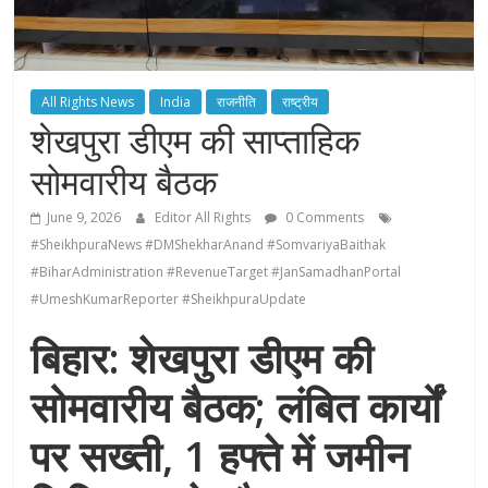
All Rights News
India
राजनीति
राष्ट्रीय
शेखपुरा डीएम की साप्ताहिक
सोमवारीय बैठक
June 9, 2026
Editor All Rights
0 Comments
#SheikhpuraNews #DMShekharAnand #SomvariyaBaithak
#BiharAdministration #RevenueTarget #JanSamadhanPortal
#UmeshKumarReporter #SheikhpuraUpdate
बिहार: शेखपुरा डीएम की
सोमवारीय बैठक; लंबित कार्यों
पर सख्ती, 1 हफ्ते में जमीन